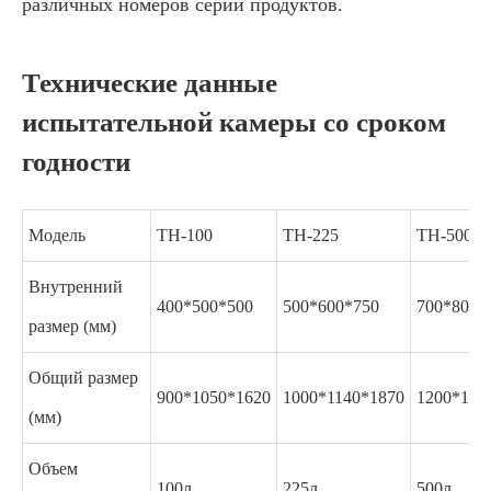
различных номеров серии продуктов.
Технические данные
испытательной камеры со сроком
годности
Модель
TH-100
TH-225
TH-500
Внутренний
400*500*500
500*600*750
700*800*
размер (мм)
Общий размер
900*1050*1620
1000*1140*1870
1200*134
(мм)
Объем
100л
225л
500л