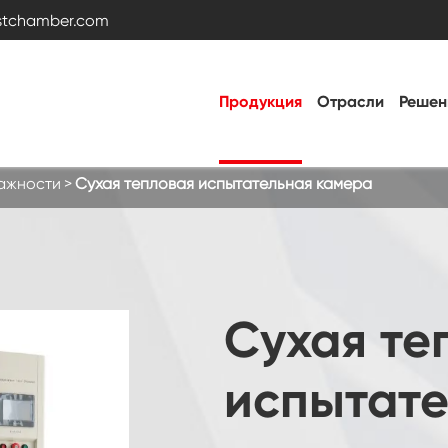
estchamber.com
Продукция
Отрасли
Решен
лажности
Сухая тепловая испытательная камера
Камера для испытаний на температуру и
влажность
Горячая холодная камера
Сухая те
Вибрационная камера
испытате
Постоянная температура Влажность
камеры