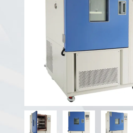
UV тестер выветривания
Пыль испытательной камеры
Камера испытания дождя
Прогулк-в камере
Специальная испытательная
камера
Испытательное оборудование IP