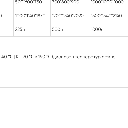
0
500*600*750
700*800*900
1000*1000*1000
Испытательная камера для PV модулей
0
1000*1140*1870
1200*1340*2020
1500*1540*2140
Шейкер температуры камеры
225л
500л
1000л
Постоянн шкаф низкой температуры
Испытательная камера PV
: -40 ℃ | К: -70 ℃ к 150 ℃ (диапазон температур можно
Камера оттаивания замораживания
Взрыв доказательство испытательной
камеры
Камера теста замораживания влажности
Климатическая камера для
фотоэлектрических испытаний
Камера лабораторного теста