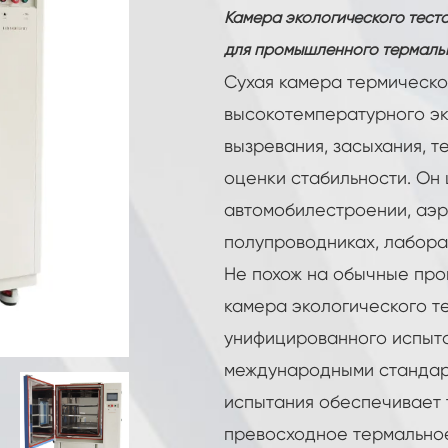
Камера для тестирования аккумуляторных
Камера экологического теста
батарей
для промышленного термаль
Высокая Низкая Температура
Испытательной Камеры
Сухая камера термическо
высокотемпературного эк
Климатическая камера CO2
вызревания, засыхания, т
Криогенная камера
оценки стабильности. Он 
Камера контролируемая окружающей
автомобилестроении, аэ
средой
полупроводниках, лабора
Климат и температура испытательной
Не похож на обычные пр
камеры
камера экологического те
Горячая Холодная Температура
Испытательной Камеры
унифицированного испыта
Постоянный климатический кабинет
международными стандарт
Удар температуры K-12 ЛВ124 и
испытания обеспечивает 
испытательное оборудование воды
превосходное термально
выплеска