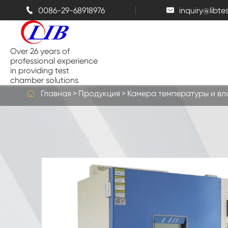
0086-29-68918976
inquiry@libt


Over 26 years of
professional experience
in providing test
chamber solutions

Главная
Продукция
Камера температуры и в
Камера температуры и влажности
Настольная испытательная
камера
Тепловые камеры
Камеры брызг соли