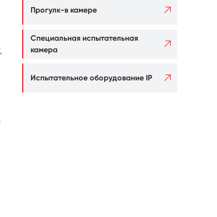

Прогулк-в камере
Специальная испытательная

,
камера

Испытательное оборудование IP
а