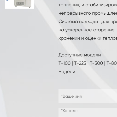
Камера беглецов взрывозащищенной
топления, и стабилизиро
батареи термальная
непрерывного промышлен
Камера термальной влажности
Система подходит для пр
на ускоренное старение,
Температуры Вибрации Машины
хранении и оценки тепло
Промышленная камера замораживания
Камера влажности температуры двойной
Доступные модели
двери изготовленная на заказ
T-100 | T-225 | T-500 | T-
Срок годности испытательной камеры
модели
Комбинированная камера для солевых
брызг и климатических испытаний
Блок контроля температуры и влажности
окружающей среды
Камера моделирования температуры
экологическая