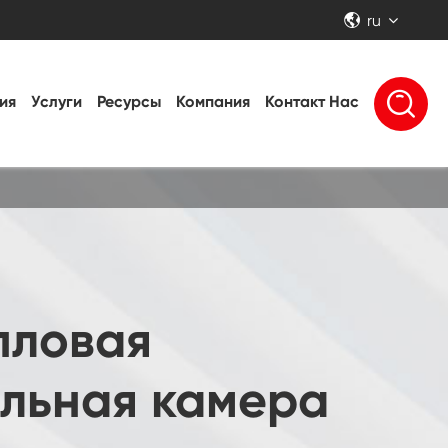
ru


ия
Услуги
Ресурсы
Компания
Контакт Нас
пловая
льная камера