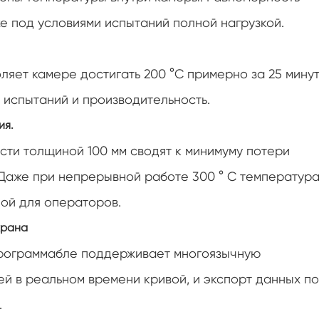
Постоянная температура и влажность
же под условиями испытаний полной нагрузкой.
испытательной камеры
Влажность камеры
яет камере достигать 200 °C примерно за 25 минут
Температура Высота камеры
 испытаний и производительность.
Приборы для тестирования PV-панелей
ия.
ти толщиной 100 мм сводят к минимуму потери
Влажная тепловая камера
Даже при непрерывной работе 300 ° C температур
Камера для испытаний на деградацию
ой для операторов.
фотоэлектрических элементов
крана
Камера кондиционирования
программабле поддерживает многоязычную
Сушильная печь
ей в реальном времени кривой, и экспорт данных по
Камера температуры
.