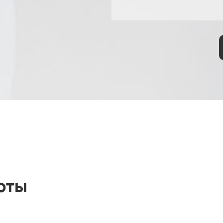
Марля с влажной лампой для камер
температуры и влажности
Машина испытания термической
стабильности
Влажная нагревательная камера для
фотоэлектрических модулей
Влажность экологической испытательной
камеры
Камера испытания сопротивления
замораживания
Холодная камера окружающей среды
Фотоэлектрическая климатическая камера
рты
Промышленная печь для аккумуляторов
Горячая камера холодной влажности