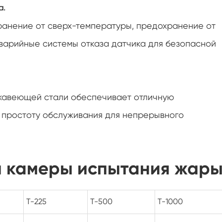
а.
Ускоренное ход оборудование для
испытаний срока годности при годности
ранение от сверх-температуры, предохранение от
Стабильность камеры
аварийные системы отказа датчика для безопасной
Холодная климатическая камера
Прогулка в камере влажности
жавеющей стали обеспечивает отличную
Камера жары холодной влаги
и простоту обслуживания для непрерывного
Достигаемость-в экологической камере
Климатическая камера для
и камеры испытания жар
фотоэлектрических модулей (PV)
Камера экологического стресса
T-225
T-500
T-1000
Экологическая камера Sub-zero