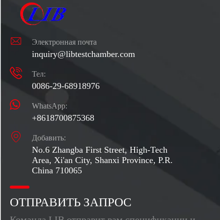

Электронная почта
inquiry@libtestchamber.com

Тел:
0086-29-68918976
WhatsApp:
+8618700875368

Добавить:
No.6 Zhangba First Street, High-Tech
Area, Xi'an City, Shanxi Province, P.R.
China 710065
ОТПРАВИТЬ ЗАПРОС
Команда LIB отправит вам спецификации и