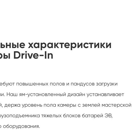
Марля с влажной лампой для камер
температуры и влажности
Машина испытания термической
стабильности
Влажная нагревательная камера для
фотоэлектрических модулей
ьные характеристики
Влажность экологической испытательной
ы Drive-In
камеры
Камера испытания сопротивления
замораживания
Холодная камера окружающей среды
ебуют повышенных полов и пандусов загрузки
и. Наш ям-установленный дизайн устанавливает
Фотоэлектрическая климатическая камера
й, держа уровень пола камеры с землей мастерской
Промышленная печь для аккумуляторов
рузоподъемника тяжелых блоков батарей ЭВ,
Горячая камера холодной влажности
о оборудования.