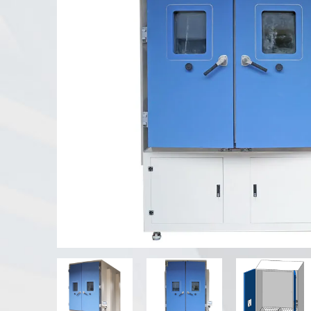
UV тестер выветривания
Пыль испытательной камеры
Камера испытания дождя
Прогулк-в камере
Специальная испытательная
камера
Испытательное оборудование IP