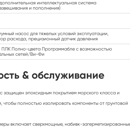
³ (дополнительная интеллектуальная система
Ускоренное ход оборудование для
взвешивания и пополнения)
испытаний срока годности при годности
Стабильность камеры
умный насос для тяжелых условий эксплуатации,
Холодная климатическая камера
ор расхода, прецизионный датчик давления
 ПЛК Полно-цвета Программабле с возможностью
Прогулка в камере влажности
альных сетей/Ви-Фи
Камера жары холодной влаги
ость & обслуживание
Достигаемость-в экологической камере
Климатическая камера для
с защищен эпоксидным покрытием морского класса и
фотоэлектрических модулей (PV)
, чтобы полностью изолировать компоненты от грунтовой
Камера экологического стресса
Экологическая камера Sub-zero
меры включает сверхмощные, набивк-загерметизированны