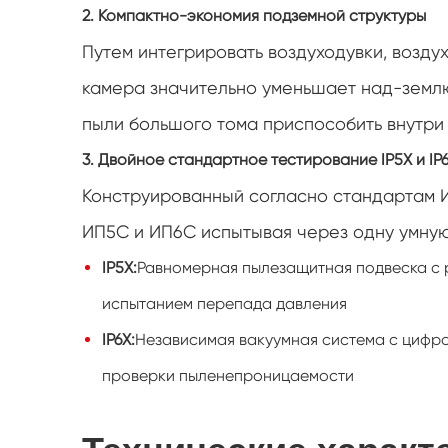
2. Компактно-экономия подземной структуры
Путем интегрировать воздуходувки, возду
камера значительно уменьшает над-землю
пыли большого тома приспособить внутри
3. Двойное стандартное тестирование IP5X и IP
Конструированный согласно стандартам И
ИП5С и ИП6С испытывая через одну умную
IP5X:
Равномерная пылезащитная подвеска с 
испытанием перепада давления
IP6X:
Независимая вакуумная система с цифр
проверки пыленепроницаемости