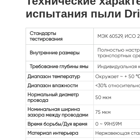
Технические характ
испытания пыли Driv
Стандарты
МЭК 60529, ИСО 2
тестирования
Полностью настраи
Внутренние размеры
транспортных сре
Требование глубины ямы
Индивидуальная к
Диапазон температур
Окружает ~ + 50 
Диапазон влажности
<30% относительн
Нормальный диаметр
50 мкм
провода
Номинальная ширина
75 мкм
зазора между проводами
Время борьбы/
Дуя время
0 ~ 99H59M
Материал интерьера
Нержавеющая ста