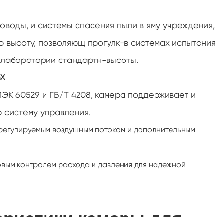
Температура и низкое воздушное
давление испытательной камеры
ховоды, и системы спасения пыли в яму учреждения,
Камера стабильности теста вызревания
гидролиза
 высоту, позволяющ прогулк-в системах испытания
Влажный фитиль для испытательной
 лаборатории стандартн-высоты.
камеры влажности
6X
Универсальная экологическая
испытательная камера
ЭК 60529 и ГБ/Т 4208, камера поддерживает и
Высота камеры
 систему управления.
регулируемым воздушным потоком и дополнительным
Камера термического злоупотребления
Постоянная температура камеры
овым контролем расхода и давления для надежной
Отрицательная камера
кондиционирования воздуха температуры
Камера теста лаборатории влажности
температуры климатическая