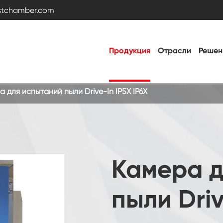
estchamber.com
Продукция
Отрасли
Решен
 для испытаний пыли Drive-In IP5X IP6X
Камера для испытаний на температуру и
влажность
Горячая холодная камера
Камера д
Вибрационная камера
пыли Driv
Постоянная температура Влажность
камеры