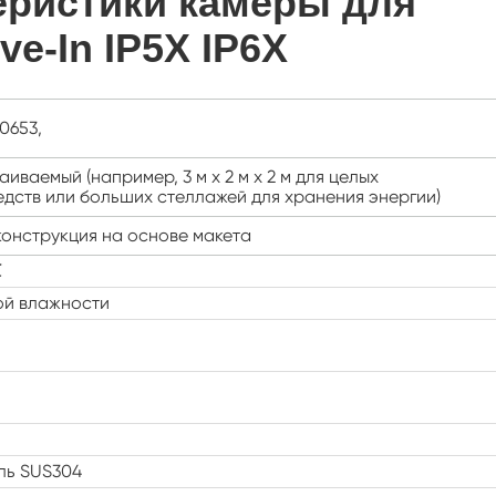
еристики камеры для
Постоянная температура и влажность
e-In IP5X IP6X
испытательной камеры
Влажность камеры
0653,
Температура Высота камеры
ваемый (например, 3 м x 2 м x 2 м для целых
Приборы для тестирования PV-панелей
дств или больших стеллажей для хранения энергии)
онструкция на основе макета
Влажная тепловая камера
℃
Камера для испытаний на деградацию
ой влажности
фотоэлектрических элементов
Камера кондиционирования
Сушильная печь
Камера температуры
ль SUS304