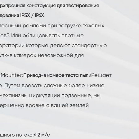
ерхпрочная конструкция для тестирования
вания IP5X / IP6X
пасными рампами при загрузке тяжелых
ов? Или облицовывать плотные
боратории которые делают стандартную
лк-в камерах невозможной для
-Mounted
Решает
Привод-в камере теста пыли
. Путем врезать сложные более низкие
механизмы циркуляции подземные, мы
вершенно вровне с вашей землей
ушного потока:
≤ 2 м/с