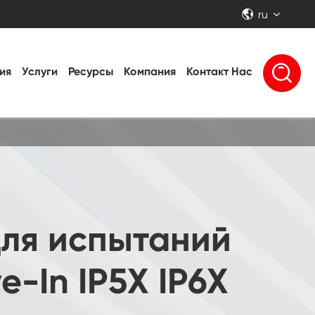
ru


ия
Услуги
Ресурсы
Компания
Контакт Нас
ля испытаний
e-In IP5X IP6X