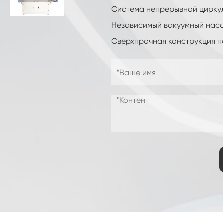
Камера беглецов взрывозащищенной
Система непрерывной циркул
батареи термальная
Независимый вакуумный насо
Камера термальной влажности
Сверхпрочная конструкция п
Температуры Вибрации Машины
Промышленная камера замораживания
Камера влажности температуры двойной
двери изготовленная на заказ
Срок годности испытательной камеры
Комбинированная камера для солевых
брызг и климатических испытаний
Блок контроля температуры и влажности
окружающей среды
Камера моделирования температуры
экологическая