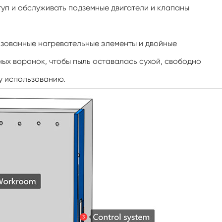
туп и обслуживать подземные двигатели и клапаны
Испытательная камера для PV модулей
Шейкер температуры камеры
изованные нагревательные элементы и двойные
ых воронок, чтобы пыль оставалась сухой, свободно
Постоянн шкаф низкой температуры
му использованию.
Испытательная камера PV
Камера оттаивания замораживания
Взрыв доказательство испытательной
камеры
Камера теста замораживания влажности
Климатическая камера для
фотоэлектрических испытаний
Камера лабораторного теста