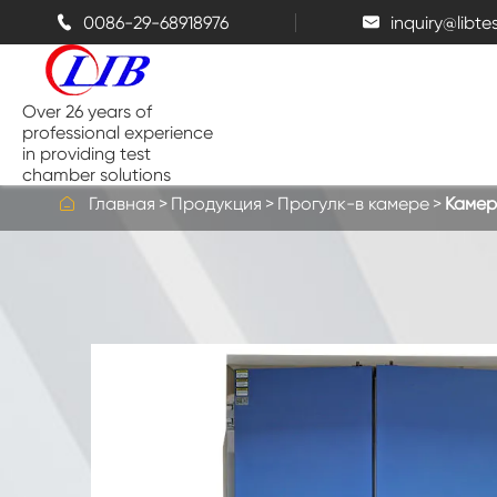
0086-29-68918976
inquiry@libt


Over 26 years of
professional experience
in providing test
chamber solutions

Главная
Продукция
Прогулк-в камере
Камера
Камера температуры и влажности
Настольная испытательная
камера
Тепловые камеры
Камеры брызг соли