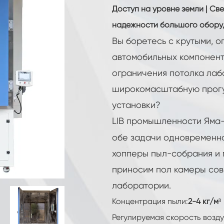
Камера для тестирования аккумуляторных
Доступ на уровне земли | Св
батарей
надежности большого оборудо
Высокая Низкая Температура
Испытательной Камеры
Вы боретесь с крутыми, о
автомобильных компонент
Климатическая камера CO2
ограничения потолка ла
Криогенная камера
широкомасштабную прогу
Камера контролируемая окружающей
установки?
средой
LIB промышленности Яма
Климат и температура испытательной
обе задачи одновременно
камеры
Горячая Холодная Температура
хопперы пыл-собрания и 
Испытательной Камеры
приносим пол камеры со
Постоянный климатический кабинет
лаборатории.
Удар температуры K-12 ЛВ124 и
Концентрация пыли:
2-4 кг/м³
испытательное оборудование воды
выплеска
Регулируемая скорость возд