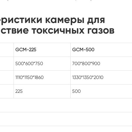
Испытательная камера для PV модулей
еристики камеры для
Шейкер температуры камеры
ствие токсичных газов
Постоянн шкаф низкой температуры
GCM-225
GCM-500
Испытательная камера PV
500*600*750
700*800*900
Камера оттаивания замораживания
1110*1150*1860
1330*1350*2010
Взрыв доказательство испытательной
камеры
225
500
Камера теста замораживания влажности
Климатическая камера для
фотоэлектрических испытаний
Камера лабораторного теста