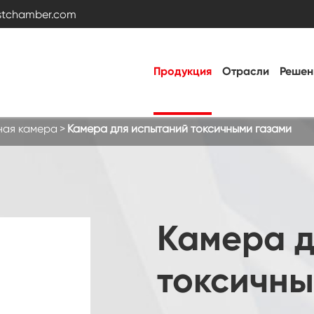
estchamber.com
Продукция
Отрасли
Решен
ная камера
Камера для испытаний токсичными газами
Камера для испытаний на температуру и
влажность
Горячая холодная камера
Камера д
Вибрационная камера
токсичны
Постоянная температура Влажность
камеры