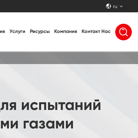
ru


ия
Услуги
Ресурсы
Компания
Контакт Нас
ля испытаний
ми газами